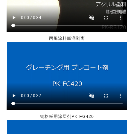
丙烯涂料膨润剥离
钢格板用涂层剂PK-FG420